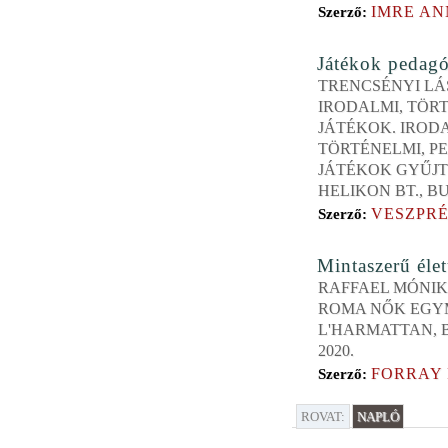
IMRE A
Szerző:
Játékok pedagó
TRENCSÉNYI LÁ
IRODALMI, TÖR
JÁTÉKOK. IROD
TÖRTÉNELMI, P
JÁTÉKOK GYŰJT
HELIKON BT., BU
VESZPRÉ
Szerző:
Mintaszerű éle
RAFFAEL MÓNIKA
ROMA NŐK EGY
L'HARMATTAN, 
2020.
FORRAY 
Szerző:
ROVAT:
NAPLÓ