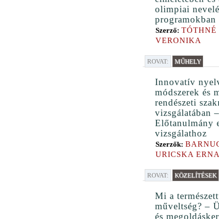
olimpiai nevelé
programokban
TÓTHNÉ
Szerző:
VERONIKA
ROVAT:
MŰHELY
Innovatív nyel
módszerek és m
rendészeti sza
vizsgálatában 
Előtanulmány 
vizsgálathoz
BARNUC
Szerzők:
URICSKA ERN
ROVAT:
KÖZELÍTÉSEK
Mi a természe
műveltség? – 
és megoldásker