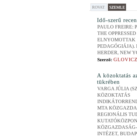
ROVAT:
SZEMLE
Idő-szerű recen
PAULO FREIRE:
THE OPPRESSED
ELNYOMOTTAK
PEDAGÓGIÁJA).
HERDER, NEW YO
GLOVICZ
Szerző:
A közoktatás a
tükrében
VARGA JÚLIA (SZ
KÖZOKTATÁS
INDIKÁTORRENDS
MTA KÖZGAZDA
REGIONÁLIS T
KUTATÓKÖZPON
KÖZGAZDASÁG
INTÉZET, BUDAPE