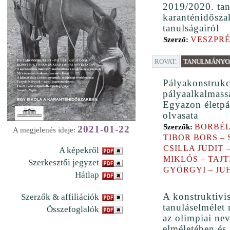
2019/2020. ta
karanténidősz
tanulságairól
VESZPRÉ
Szerző:
ROVAT:
TANULMÁNYOK
Pályakonstrukc
pályaalkalmass
Egyazon életpá
olvasata
BORBÉL
Szerzők:
2021-01-22
A megjelenés ideje:
TIBOR BORS –
CSILLA JUDIT 
A képekről
MIKLÓS – TAJT
Szerkesztői jegyzet
GYÖRGYI – JU
Hátlap
A konstruktivis
Szerzők & affiliációk
tanuláselmélet
Összefoglalók
az olimpiai nev
elméletében és