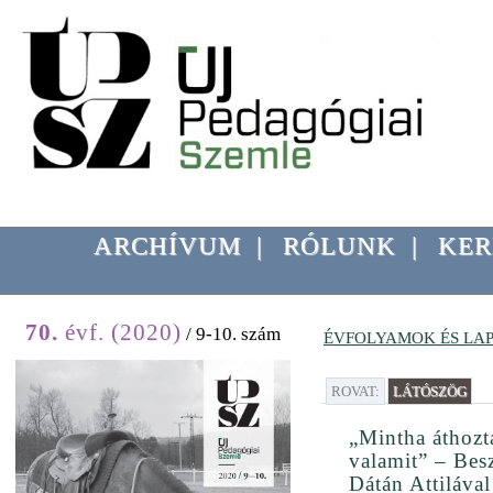
ARCHÍVUM
|
RÓLUNK
|
KER
70.
évf. (2020)
/ 9-10. szám
ÉVFOLYAMOK ÉS LA
ROVAT:
LÁTÓSZÖG
„Mintha áthozt
valamit” – Bes
Dátán Attilával