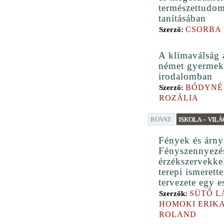
természettudo
tanításában
CSORBA 
Szerző:
A klímaválság 
német gyermek-
irodalomban
BÓDYNÉ
Szerző:
ROZÁLIA
ROVAT:
ISKOLA – VILÁ
Fények és árny
Fényszennyezés
érzékszervekke
terepi ismerette
tervezete egy e
SÜTŐ L
Szerzők:
HOMOKI ERIKA
ROLAND