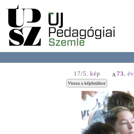
17/5. kép
73.
év
A
Vissza a képlistához