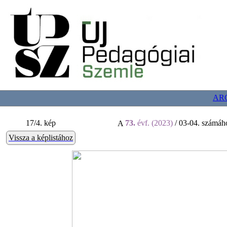
AR
17/4. kép
73.
évf. (2023)
/ 03-04. számáho
A
Vissza a képlistához