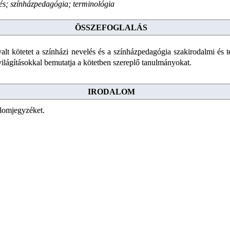
lés; színházpedagógia; terminológia
ÖSSZEFOGLALÁS
yalt kötetet a színházi nevelés és a színházpedagógia szakirodalmi és t
evilágításokkal bemutatja a kötetben szereplő tanulmányokat.
IRODALOM
alomjegyzéket.