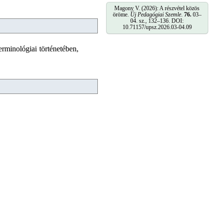
Magony V. (2026): A részvétel közös
öröme.
Új Pedagógiai Szemle
.
76.
03–
04. sz., 132–136. DOI:
10.71157/upsz.2026.03-04.09
erminológiai történetében,