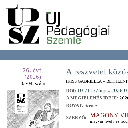
76.
évf.
A részvétel köz
(2026)
[KISS GABRIELLA – BETHLENF
03-04. szám
10.71157/upsz.2026.0
DOI:
202
A MEGJELENÉS IDEJE:
ROVAT:
Szemle
MAGONY VI
SZERZŐ:
magyar nyelv és iro