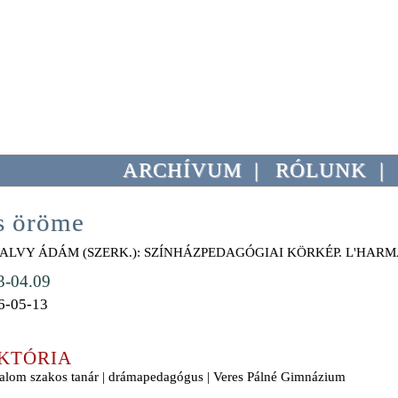
ARCHÍVUM
|
RÓLUNK
|
ös öröme
ALVY ÁDÁM (SZERK.): SZÍNHÁZPEDAGÓGIAI KÖRKÉP. L'HARMA
3-04.09
6-05-13
KTÓRIA
dalom szakos tanár | drámapedagógus | Veres Pálné Gimnázium