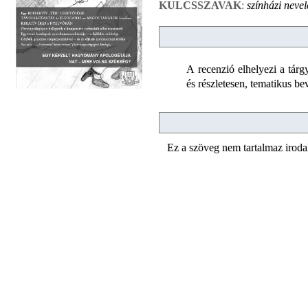
KULCSSZAVAK
:
színházi neve
A recenzió elhelyezi a tárg
és részletesen, tematikus b
Ez a szöveg nem tartalmaz irod