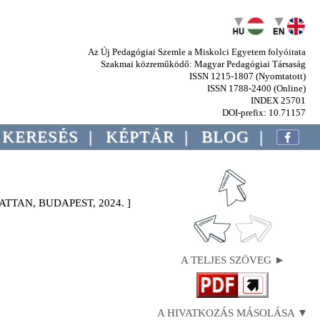
Az Új Pedagógiai Szemle a Miskolci Egyetem folyóirata
Szakmai közreműködő: Magyar Pedagógiai Társaság
ISSN 1215-1807 (Nyomtatott)
ISSN 1788-2400 (Online)
INDEX 25701
DOI-prefix: 10.71157
KERESÉS
|
KÉPTÁR
|
BLOG
|
TTAN, BUDAPEST, 2024. ]
A TELJES SZÖVEG ►
A HIVATKOZÁS MÁSOLÁSA ▼