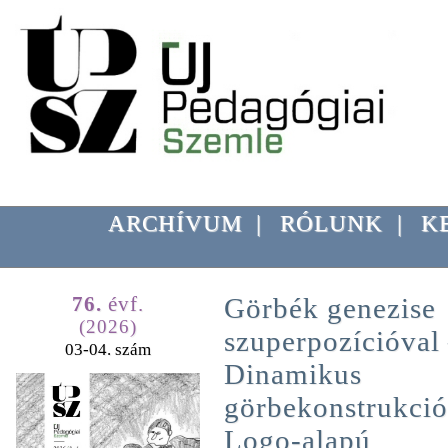
ARCHÍVUM
|
RÓLUNK
|
K
76.
évf.
Görbék genezise
(2026)
szuperpozícióval
03-04. szám
Dinamikus
görbekonstrukci
Logo-alapú