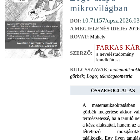
mikrovilágban
10.71157/upsz.2026.03
DOI:
2026
A MEGJELENÉS IDEJE:
ROVAT:
Műhely
FARKAS KÁ
SZERZŐ:
a neveléstudomány
kandidátusa
KULCSSZAVAK
:
matematikaokt
görbék; Logo; teknőcgeometria
ÖSSZEFOGLALÁS
A matematikaoktatásban
görbék megértése akkor vál
természetessé, ha a tanuló n
a kész alakzattal, hanem az a
létrehozó mozgásokk
találkozik. Egy ilyen tanulás