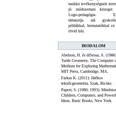
tanítási tevékenységnek tere
jó módszertani közeget
Logo-pedagógia. Ez
támasztja alá gyakorla
példákkal, bemutatókkal ez
rövid írás.
IRODALOM
Abelson, H. és diSessa, A. (1986)
Turtle Geometry. The Computer a
Medium for Exploring Mathemati
MIT Press, Cambridge, MA.
Farkas K. (2011): Játékos
teknőcgeometria. Szak, Bicske.
Papert, S. (1980; 1993): Mindsto
Children, Computers, and Powerf
Ideas. Basic Books, New York.