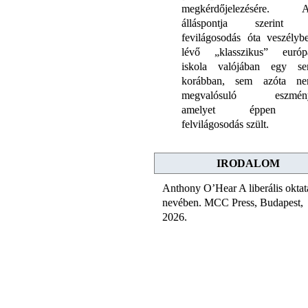
megkérdőjelezésére. 
álláspontja szerint
fevilágosodás óta veszélyb
lévő „klasszikus” európ
iskola valójában egy s
korábban, sem azóta n
megvalósuló eszmén
amelyet éppen 
felvilágosodás szült.
IRODALOM
Anthony O’Hear A liberális oktat
nevében. MCC Press, Budapest,
2026.