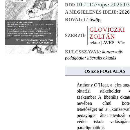
10.71157/upsz.2026.03
DOI:
2026
A MEGJELENÉS IDEJE:
ROVAT:
Látószög
GLOVICZKI
SZERZŐ:
ZOLTÁN
rektor | AVKF | Vác
KULCSSZAVAK
:
konzervatív
pedagógia; liberális oktatás
ÖSSZEFOGLALÁS
Anthony O’Hear, a jeles ang
oktatási stakeholder 
szakember A liberális oktat
nevében című kötet
lehetőséget ad a „konzervat
pedagógia” által idealizált 
védett iskola valóságán
paradigmatikus