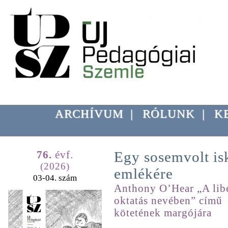
ARCHÍVUM
|
RÓLUNK
|
K
76.
évf.
Egy sosemvolt is
(2026)
emlékére
03-04. szám
Anthony O’Hear „A libe
oktatás nevében” című
kötetének margójára