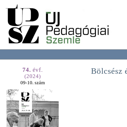
74.
évf.
Bölcsész 
(2024)
09-10. szám