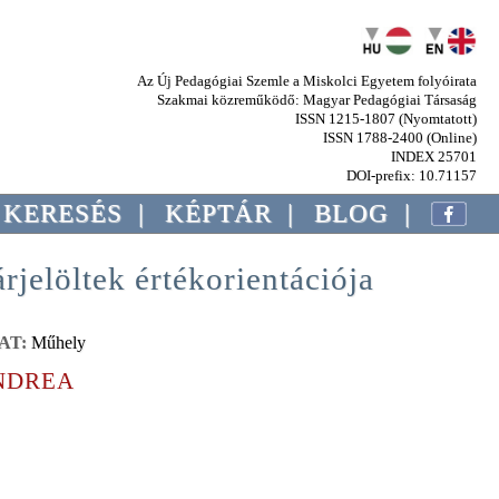
Az Új Pedagógiai Szemle a Miskolci Egyetem folyóirata
Szakmai közreműködő: Magyar Pedagógiai Társaság
ISSN 1215-1807 (Nyomtatott)
ISSN 1788-2400 (Online)
INDEX 25701
DOI-prefix: 10.71157
KERESÉS
|
KÉPTÁR
|
BLOG
|
jelöltek értékorientációja
AT:
Műhely
NDREA