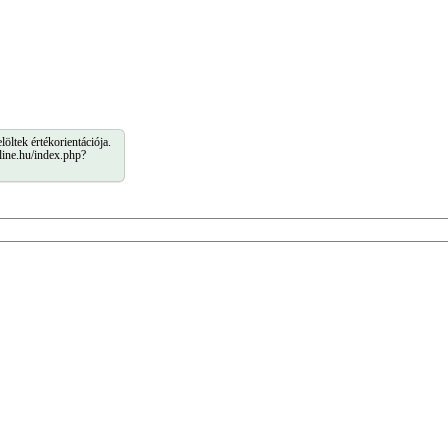
ltek értékorientációja.
line.hu/index.php?