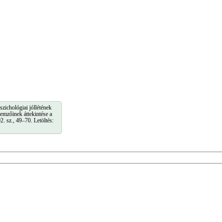
zichológiai jóllétének
lemzőinek áttekintése a
. sz., 49–70. Letöltés: