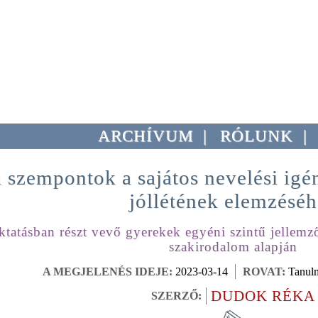
ARCHÍVUM
|
RÓLUNK
|
i szempontok a sajátos nevelési igé
jóllétének elemzéséh
oktatásban részt vevő gyerekek egyéni szintű jellemz
szakirodalom alapján
A MEGJELENÉS IDEJE:
2023-03-14
ROVAT:
Tanulm
DUDOK RÉKA
SZERZŐ: