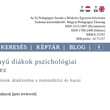
Az Új Pedagógiai Szemle a Miskolci Egyetem folyóirata
Szakmai közreműködő: Magyar Pedagógiai Társaság
ISSN 1215-1807 (Nyomtatott)
ISSN 1788-2400 (Online)
INDEX 25701
DOI-prefix: 10.71157
KERESÉS
|
KÉPTÁR
|
BLOG
|
nyű diákok pszichológiai
ez
őinek áttekintése a nemzetközi és hazai
ányok [peer reviewed]