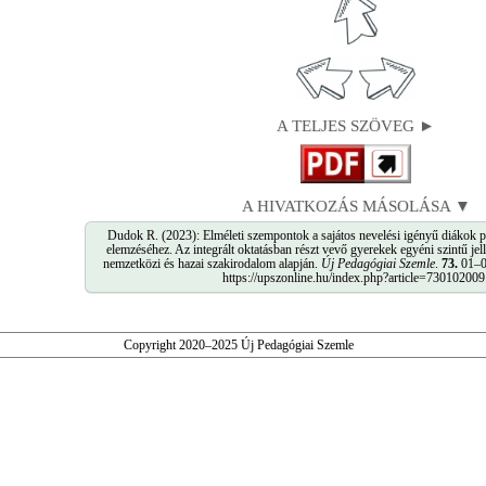
A TELJES SZÖVEG ►
A HIVATKOZÁS MÁSOLÁSA ▼
Dudok R. (2023): Elméleti szempontok a sajátos nevelési igényű diákok ps
elemzéséhez. Az integrált oktatásban részt vevő gyerekek egyéni szintű jel
nemzetközi és hazai szakirodalom alapján.
Új Pedagógiai Szemle
.
73.
01–02
https://upszonline.hu/index.php?article=730102009
Copyright 2020–2025 Új Pedagógiai Szemle