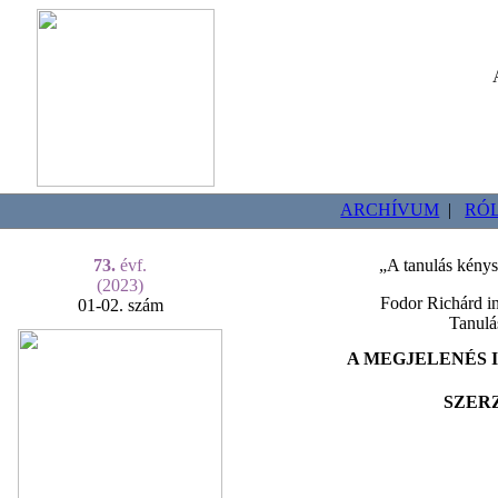
ARCHÍVUM
|
RÓ
73.
évf.
„A tanulás kénys
(2023)
Fodor Richárd in
01-02. szám
Tanulás
A MEGJELENÉS I
SZER