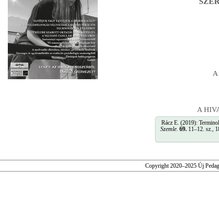
SZER
A
A HI
Rácz E. (2019): Termin
Szemle
.
69.
11–12. sz., 1
Copyright 2020–2025 Új Pedag