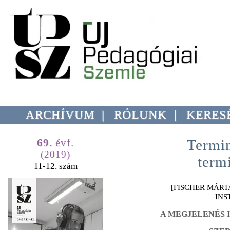
ARCHÍVUM
|
RÓLUNK
|
KERES
69.
évf.
Termi
(2019)
term
11-12. szám
[FISCHER MÁRT
INST
A MEGJELENÉS I